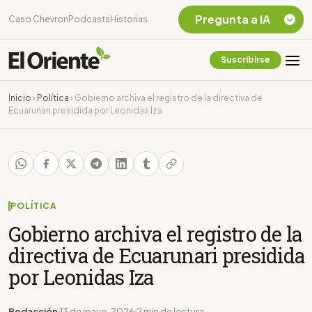
Pregunta a IA
Caso Chevron
Podcasts
Historias
Suscribirse
Quiero Información
sobre el Caso
Inicio
›
Política
›
Gobierno archiva el registro de la directiva de
Chevron Ecuador
Ecuarunari presidida por Leonidas Iza
Listar destinos
turísticos de la
Amazonia Ecuatoriana
¿En que consiste la
tasa minera que rige en
Ecuador?
POLÍTICA
Gobierno archiva el registro de la
directiva de Ecuarunari presidida
por Leonidas Iza
Redacción
13 de mayo, 2026
2 min de lectura