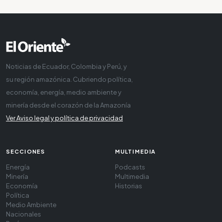
Noticias de Ecuador, Colombia y Perú, y
su región amazónica. Cubriendo política,
economía, energía, medio ambiente y
minería desde el corazón de la Amazonía
Ver Aviso legal y política de privacidad
SECCIONES
MULTIMEDIA
Energía
Podcasts
Minería
Multimedia
Economía
Historias
Política
Medio Ambiente
Nacionales