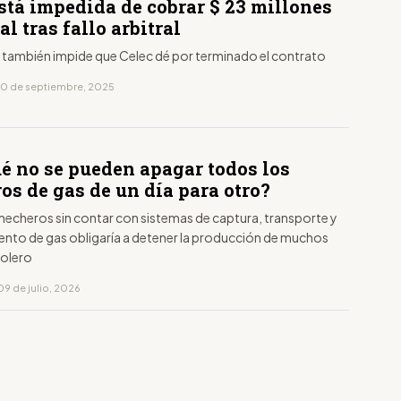
stá impedida de cobrar $ 23 millones
al tras fallo arbitral
n también impide que Celec dé por terminado el contrato
10 de septiembre, 2025
ué no se pueden apagar todos los
os de gas de un día para otro?
 mecheros sin contar con sistemas de captura, transporte y
nto de gas obligaría a detener la producción de muchos
olero
09 de julio, 2026