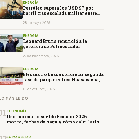
ENERGÍA
Petróleo supera los USD 97 por
barril tras escalada militar entre
Irán y Estados Unidos
28 de mayo, 2026
ENERGÍA
Leonard Bruns renunció a la
gerencia de Petroecuador
27 de noviembre, 2025
ENERGÍA
Elecaustro busca concretar segunda
fase de parque eólico Huasacacha,
en Loja
01 de octubre, 2025
LO MÁS LEÍDO
01
ECONOMÍA
Décimo cuarto sueldo Ecuador 2026:
monto, fechas de pago y cómo calcularlo
02
LO MÁS LEÍDO