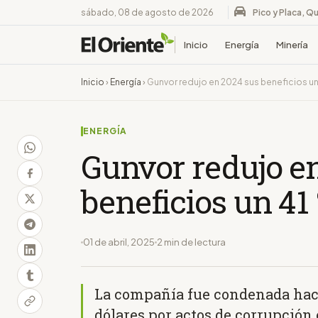
sábado, 08 de agosto de 2026
Pico y Placa, Qu
Inicio
Energía
Minería
Inicio
›
Energía
›
Gunvor redujo en 2024 sus beneficios un
ENERGÍA
Gunvor redujo e
beneficios un 41
01 de abril, 2025
2 min de lectura
La compañía fue condenada hace
dólares por actos de corrupción