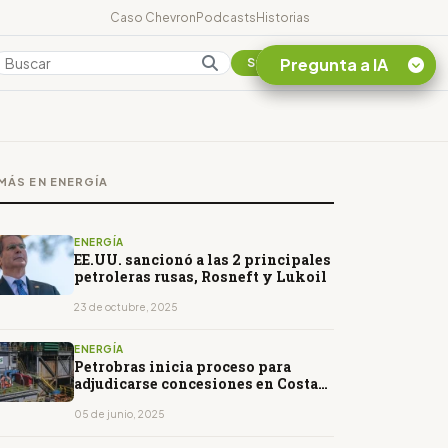
Caso Chevron
Podcasts
Historias
Pregunta a IA
Colombia
Suscribirse
Quiero Información
sobre el Caso
MÁS EN ENERGÍA
Chevron Ecuador
Listar destinos
turísticos de la
ENERGÍA
Amazonia Ecuatoriana
EE.UU. sancionó a las 2 principales
petroleras rusas, Rosneft y Lukoil
¿En que consiste la
tasa minera que rige en
23 de octubre, 2025
Ecuador?
ENERGÍA
Petrobras inicia proceso para
adjudicarse concesiones en Costa
de Marfil
05 de junio, 2025