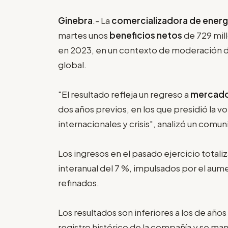
Ginebra
.- La
comercializadora de energ
martes unos
beneficios netos
de 729 mil
en 2023, en un contexto de moderación de
global.
"El resultado refleja un regreso a
mercados
dos años previos, en los que presidió la v
internacionales y crisis", analizó un comun
Los ingresos en el pasado ejercicio total
interanual del 7 %, impulsados por el au
refinados.
Los resultados son inferiores a los de año
registro histórico de la compañía y se man