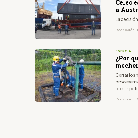
Celec e
a Austr
La decisió
Redacción · 
ENERGÍA
¿Por q
mecher
Cerrar los
procesamie
pozos petr
Redacción · 