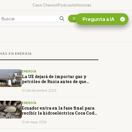
Caso Chevron
Podcasts
Historias
Pregunta a IA
Colombia
Suscribirse
Quiero Información
sobre el Caso
MÁS EN ENERGÍA
Chevron Ecuador
Listar destinos
turísticos de la
ENERGÍA
Amazonia Ecuatoriana
La UE dejará de importar gas y
petróleo de Rusia antes de que
¿En que consiste la
termine 2027
tasa minera que rige en
03 de diciembre, 2025
Ecuador?
ENERGÍA
Ecuador entra en la fase final para
recibir la hidroeléctrica Coca Codo
Sinclair
12 de mayo, 2026