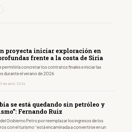
n proyecta iniciar exploración en
rofundas frente a la costa de Siria
 permitiría concretar los contratos finales e iniciar las
s durante el verano de 2026
3 de abril, 2026
bia se está quedando sin petróleo y
rismo”: Fernando Ruiz
 del Gobierno Petro por reemplazar los ingresos de los
ros con el turismo “está encaminada a convertirse en un