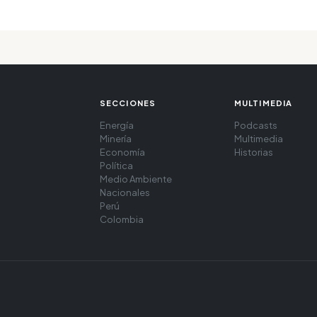
SECCIONES
MULTIMEDIA
Energía
Podcasts
Minería
Multimedia
Economía
Historias
Política
Medio Ambiente
Nacionales
Perú
Colombia