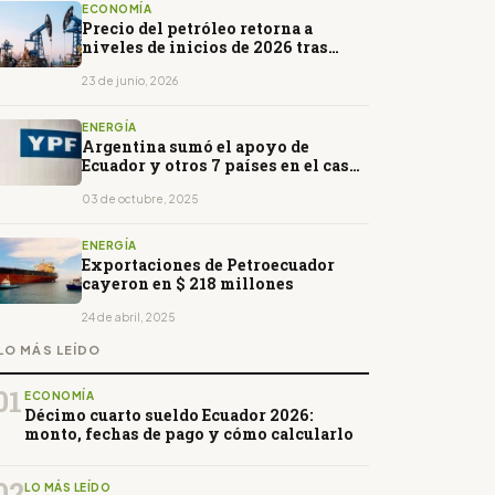
ECONOMÍA
Precio del petróleo retorna a
niveles de inicios de 2026 tras
reducción de tensiones
geopolíticas
23 de junio, 2026
ENERGÍA
Argentina sumó el apoyo de
Ecuador y otros 7 países en el caso
YPF en EE.UU.
03 de octubre, 2025
ENERGÍA
Exportaciones de Petroecuador
cayeron en $ 218 millones
24 de abril, 2025
LO MÁS LEÍDO
01
ECONOMÍA
Décimo cuarto sueldo Ecuador 2026:
monto, fechas de pago y cómo calcularlo
02
LO MÁS LEÍDO