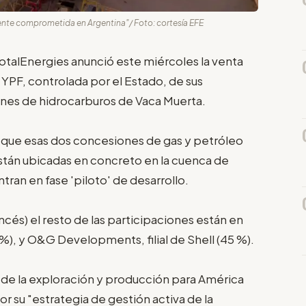
mente comprometida en Argentina"/ Foto: cortesía EFE
 TotalEnergies anunció este miércoles la venta
 YPF, controlada por el Estado, de sus
ones de hidrocarburos de Vaca Muerta.
 que esas dos concesiones de gas y petróleo
stán ubicadas en concreto en la cuenca de
ran en fase 'piloto' de desarrollo.
francés) el resto de las participaciones están en
), y O&G Developments, filial de Shell (45 %).
r de la exploración y producción para América
por su "estrategia de gestión activa de la