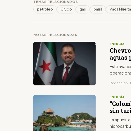
TEMAS RELACIONADOS
petroleo
Crudo
gas
barril
Vaca Muerta
NOTAS RELACIONADAS
ENERGÍA
Chevro
aguas p
Este avance
operacione
Redacción · 1
ENERGÍA
“Colom
sin tu
La apuesta
hidrocarbu