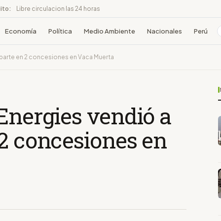
ito:
Libre circulacion las 24 horas
Economía
Política
Medio Ambiente
Nacionales
Perú
u parte en 2 concesiones en Vaca Muerta
Energies vendió a
 2 concesiones en