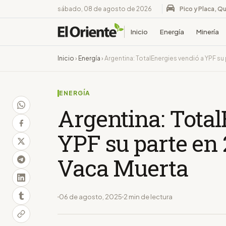
sábado, 08 de agosto de 2026
Pico y Placa, Qu
Inicio
Energía
Minería
Inicio
›
Energía
›
Argentina: TotalEnergies vendió a YPF s
ENERGÍA
Argentina: Total
YPF su parte en
Vaca Muerta
06 de agosto, 2025
2 min de lectura