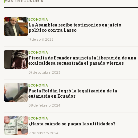
MÁS EN ECONOMÍA
ECONOMÍA
La Asamblea recibe testimonios en juicio
político contra Lasso
19 de abril, 2023
ECONOMÍA
Fiscalía de Ecuador anuncia la liberación de una
exalcaldesa secuestrada el pasado viernes
09 de octubre, 2023
ECONOMÍA
Paola Roldán logró la legalización de la
eutanasia en Ecuador
08 de febrero, 2024
ECONOMÍA
¿Hasta cuándo se pagan las utilidades?
16 de febrero, 2024