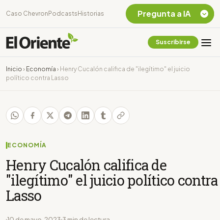
Pregunta a IA
Caso Chevron
Podcasts
Historias
Suscribirse
Quiero Información
sobre el Caso
Inicio
›
Economía
›
Henry Cucalón califica de "ilegítimo" el juicio
Chevron Ecuador
político contra Lasso
Listar destinos
turísticos de la
Amazonia Ecuatoriana
¿En que consiste la
tasa minera que rige en
Ecuador?
ECONOMÍA
Henry Cucalón califica de
"ilegítimo" el juicio político contra
Lasso
10 de mayo, 2023
3 min de lectura