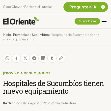
Pregunta a IA
Caso Chevron
Podcasts
Historias
Suscribirse
Quiero Información
sobre el Caso
Inicio
›
Provincia de Sucumbíos
›
Hospitales de Sucumbíos tienen
Chevron Ecuador
nuevo equipamiento
Listar destinos
turísticos de la
Amazonia Ecuatoriana
¿En que consiste la
tasa minera que rige en
Ecuador?
PROVINCIA DE SUCUMBÍOS
Hospitales de Sucumbíos tienen
nuevo equipamiento
Redacción
01 de agosto, 2025
2 min de lectura