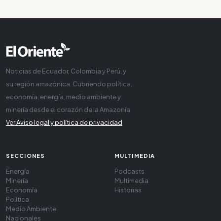
Noticias de Ecuador, Colombia y Perú, y
su región amazónica. Cubriendo política,
economía, energía, medio ambiente y
minería desde el corazón de la Amazonía
Ver Aviso legal y política de privacidad
SECCIONES
MULTIMEDIA
Energía
Podcasts
Minería
Multimedia
Economía
Historias
Política
Medio Ambiente
Nacionales