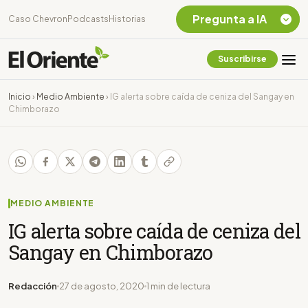
Pregunta a IA
Caso Chevron
Podcasts
Historias
Suscribirse
Quiero Información
sobre el Caso
Inicio
›
Medio Ambiente
›
IG alerta sobre caída de ceniza del Sangay en
Chevron Ecuador
Chimborazo
Listar destinos
turísticos de la
Amazonia Ecuatoriana
¿En que consiste la
tasa minera que rige en
Ecuador?
MEDIO AMBIENTE
IG alerta sobre caída de ceniza del
Sangay en Chimborazo
Redacción
27 de agosto, 2020
1 min de lectura