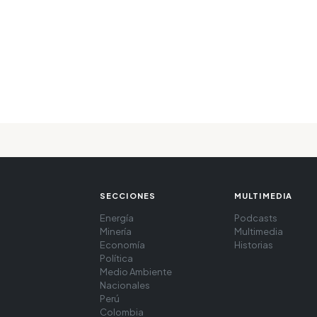
SECCIONES
MULTIMEDIA
Energía
Podcasts
Minería
Multimedia
Economía
Historias
Política
Medio Ambiente
Nacionales
Perú
Colombia