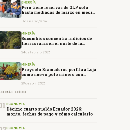
ENERGÍA
Perú tiene reservas de GLP solo
hasta mediados de marzo en medio
de crisis energética
11 de marzo, 2026
MINERÍA
Sucumbíos concentra indicios de
tierras raras en el norte de la
Amazonía ecuatoriana
24 de febrero, 2026
MINERÍA
Proyecto Bramaderos perfila a Loja
como nuevo polo minero con
inversión de $525 millones
29 de abril, 2026
LO MÁS LEÍDO
01
ECONOMÍA
Décimo cuarto sueldo Ecuador 2026:
monto, fechas de pago y cómo calcularlo
02
ECONOMÍA