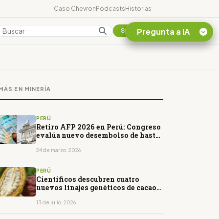
Caso Chevron
Podcasts
Historias
Pregunta a IA
Colombia
Suscribirse
Quiero Información
sobre el Caso
MÁS EN MINERÍA
Chevron Ecuador
Listar destinos
turísticos de la
PERÚ
Amazonia Ecuatoriana
Retiro AFP 2026 en Perú: Congreso
evalúa nuevo desembolso de hasta
¿En que consiste la
S/ 22,000
tasa minera que rige en
24 de marzo, 2026
Ecuador?
PERÚ
Científicos descubren cuatro
nuevos linajes genéticos de cacao
en Perú
13 de julio, 2026