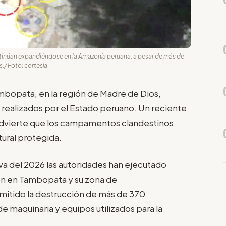
tinúan expandiéndose en la Amazonía peruana, a pesar de más de
./ Foto: cortesía
Tambopata, en la región de Madre de Dios,
 realizados por el Estado peruano. Un reciente
advierte que los campamentos clandestinos
ural protegida.
 va del 2026 las autoridades han ejecutado
ón en Tambopata y su zona de
mitido la destrucción de más de 370
maquinaria y equipos utilizados para la