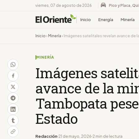
viernes, 07 de agosto de 2026
Pico y Placa, Qu
Inicio
Energía
Minería
Inicio
›
Minería
›
Imágenes satelitales revelan avance de l
MINERÍA
Imágenes satelit
avance de la min
Tambopata pese 
Estado
Redacción
21 de mayo, 2026
2 min de lectura