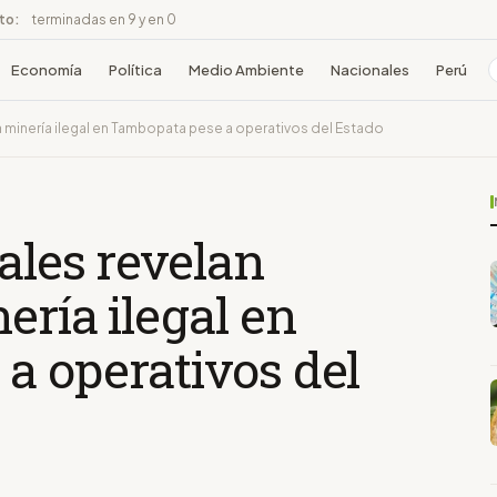
ito:
terminadas en 9 y en 0
Economía
Política
Medio Ambiente
Nacionales
Perú
a minería ilegal en Tambopata pese a operativos del Estado
ales revelan
ería ilegal en
a operativos del