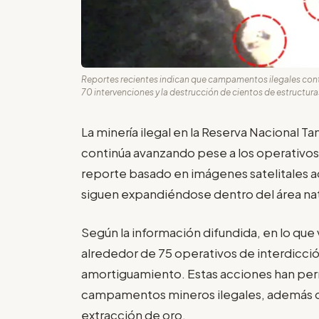
Reportes recientes indican que campamentos ilegales con
70 intervenciones y la destrucción de cientos de estructuras
La minería ilegal en la Reserva Nacional 
continúa avanzando pese a los operativos
reporte basado en imágenes satelitales 
siguen expandiéndose dentro del área nat
Según la información difundida, en lo que
alrededor de 75 operativos de interdicci
amortiguamiento. Estas acciones han per
campamentos mineros ilegales, además de 
extracción de oro.