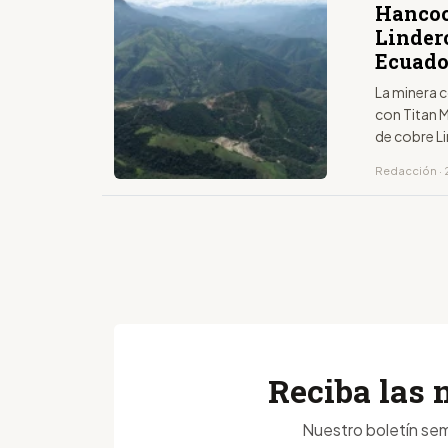
Hancoc
Lindero
Ecuado
La minera c
con Titan M
de cobre L
Redacción · 2
Reciba las 
Nuestro boletín sem