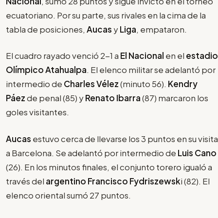
Nacional
, sumó 28 puntos y sigue invicto en el torneo
ecuatoriano. Por su parte, sus rivales en la cima de la
tabla de posiciones,
Aucas
y
Liga
, empataron.
El cuadro rayado venció 2-1 a
El Nacional
en el
estadio
Olímpico Atahualpa
. El elenco militar se adelantó por
intermedio de
Charles Vélez
(minuto 56).
Kendry
Páez
de penal (85) y
Renato Ibarra
(87) marcaron los
goles visitantes.
Aucas
estuvo cerca de llevarse los 3 puntos en su visita
a Barcelona. Se adelantó por intermedio de
Luis Cano
(26). En los minutos finales, el conjunto torero igualó a
través del
argentino Francisco Fydriszewsk
i (82). El
elenco oriental sumó 27 puntos.