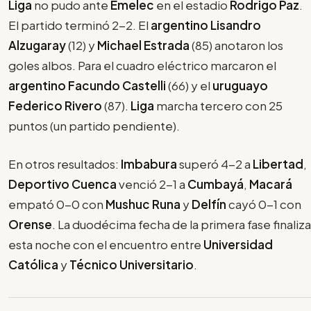
Liga
no pudo ante
Emelec
en el estadio
Rodrigo Paz
.
El partido terminó 2-2. El
argentino Lisandro
Alzugaray
(12) y
Michael Estrada
(85) anotaron los
goles albos. Para el cuadro eléctrico marcaron el
argentino Facundo Castelli
(66) y el
uruguayo
Federico Rivero
(87).
Liga
marcha tercero con 25
puntos (un partido pendiente).
En otros resultados:
Imbabura
superó 4-2 a
Libertad
,
Deportivo Cuenca
venció 2-1 a
Cumbayá
,
Macará
empató 0-0 con
Mushuc Runa
y
Delfín
cayó 0-1 con
Orense
. La duodécima fecha de la primera fase finaliza
esta noche con el encuentro entre
Universidad
Católica
y
Técnico Universitario
.