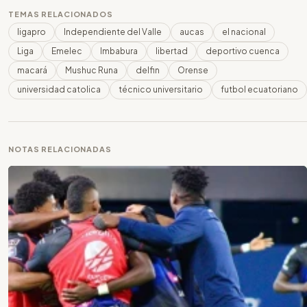
TEMAS RELACIONADOS
ligapro
Independiente del Valle
aucas
el nacional
Liga
Emelec
Imbabura
libertad
deportivo cuenca
macará
Mushuc Runa
delfin
Orense
universidad catolica
técnico universitario
futbol ecuatoriano
NOTAS RELACIONADAS