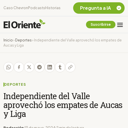
Pregunta a IA
Caso Chevron
Podcasts
Historias
Suscribirse
Quiero Información
sobre el Caso
Inicio
›
Deportes
›
Independiente del Valle aprovechó los empates de
Chevron Ecuador
Aucas y Liga
Listar destinos
turísticos de la
Amazonia Ecuatoriana
¿En que consiste la
tasa minera que rige en
Ecuador?
DEPORTES
Independiente del Valle
aprovechó los empates de Aucas
y Liga
Redacción
13 de mayo, 2024
2 min de lectura