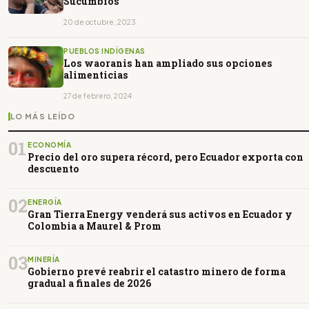
Sucumbíos
20 de octubre, 2023
PUEBLOS INDÍGENAS
Los waoranis han ampliado sus opciones
alimenticias
27 de febrero, 2024
LO MÁS LEÍDO
01
ECONOMÍA
Precio del oro supera récord, pero Ecuador exporta con
descuento
02
ENERGÍA
Gran Tierra Energy venderá sus activos en Ecuador y
Colombia a Maurel & Prom
03
MINERÍA
Gobierno prevé reabrir el catastro minero de forma
gradual a finales de 2026