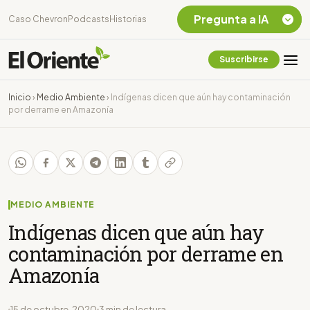
Pregunta a IA
Caso Chevron
Podcasts
Historias
Suscribirse
Quiero Información
sobre el Caso
Inicio
›
Medio Ambiente
›
Indígenas dicen que aún hay contaminación
Chevron Ecuador
por derrame en Amazonía
Listar destinos
turísticos de la
Amazonia Ecuatoriana
¿En que consiste la
tasa minera que rige en
Ecuador?
MEDIO AMBIENTE
Indígenas dicen que aún hay
contaminación por derrame en
Amazonía
15 de octubre, 2020
3 min de lectura