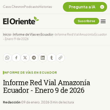
Pregunta a IA
Caso Chevron
Podcasts
Historias
Suscribirse
Quiero Información
sobre el Caso
Inicio
›
Informe de Vías en Ecuador
›
Informe Red Vial Amazonía Ecuador
Chevron Ecuador
- Enero 9 de 2026
Listar destinos
turísticos de la
Amazonia Ecuatoriana
¿En que consiste la
tasa minera que rige en
Ecuador?
INFORME DE VÍAS EN ECUADOR
Informe Red Vial Amazonía
Ecuador - Enero 9 de 2026
Redacción
09 de enero, 2026
3 min de lectura