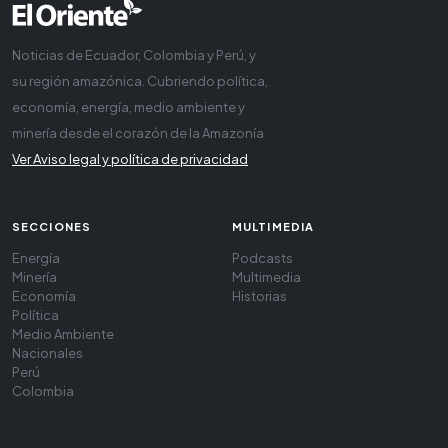
Noticias de Ecuador, Colombia y Perú, y
su región amazónica. Cubriendo política,
economía, energía, medio ambiente y
minería desde el corazón de la Amazonía
Ver Aviso legal y política de privacidad
SECCIONES
MULTIMEDIA
Energía
Podcasts
Minería
Multimedia
Economía
Historias
Política
Medio Ambiente
Nacionales
Perú
Colombia