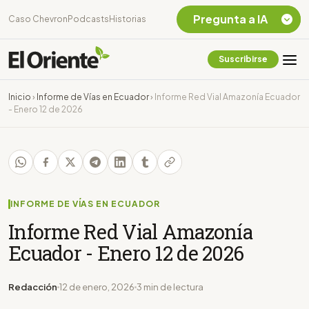
Pregunta a IA
Caso Chevron
Podcasts
Historias
Suscribirse
Quiero Información
sobre el Caso
Inicio
›
Informe de Vías en Ecuador
›
Informe Red Vial Amazonía Ecuador
Chevron Ecuador
- Enero 12 de 2026
Listar destinos
turísticos de la
Amazonia Ecuatoriana
¿En que consiste la
tasa minera que rige en
Ecuador?
INFORME DE VÍAS EN ECUADOR
Informe Red Vial Amazonía
Ecuador - Enero 12 de 2026
Redacción
12 de enero, 2026
3 min de lectura