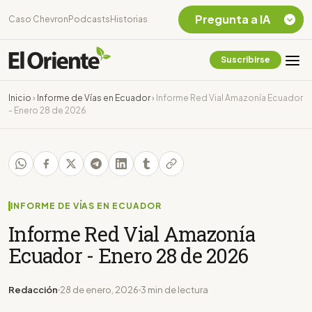
Pregunta a IA
Caso Chevron
Podcasts
Historias
Suscribirse
Quiero Información
sobre el Caso
Inicio
›
Informe de Vías en Ecuador
›
Informe Red Vial Amazonía Ecuador
Chevron Ecuador
- Enero 28 de 2026
Listar destinos
turísticos de la
Amazonia Ecuatoriana
¿En que consiste la
tasa minera que rige en
Ecuador?
INFORME DE VÍAS EN ECUADOR
Informe Red Vial Amazonía
Ecuador - Enero 28 de 2026
Redacción
28 de enero, 2026
3 min de lectura