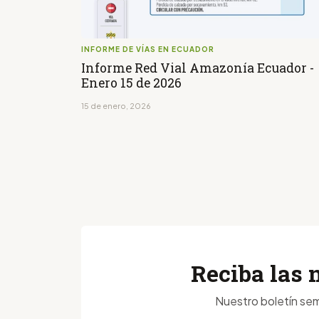
INFORME DE VÍAS EN ECUADOR
Informe Red Vial Amazonía Ecuador -
Enero 15 de 2026
15 de enero, 2026
Reciba las 
Nuestro boletín sem