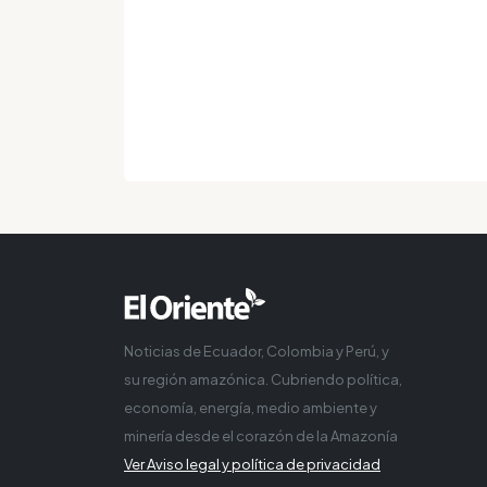
Noticias de Ecuador, Colombia y Perú, y
su región amazónica. Cubriendo política,
economía, energía, medio ambiente y
minería desde el corazón de la Amazonía
Ver Aviso legal y política de privacidad