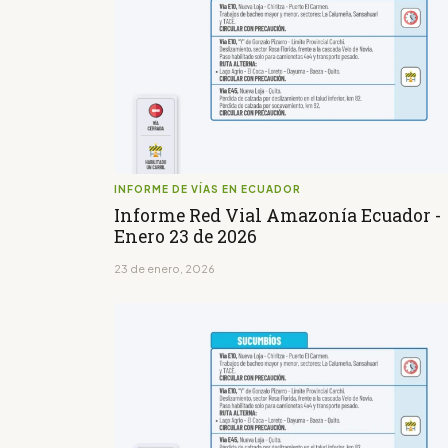
INFORME DE VÍAS EN ECUADOR
Informe Red Vial Amazonía Ecuador -
Enero 23 de 2026
23 de enero, 2026