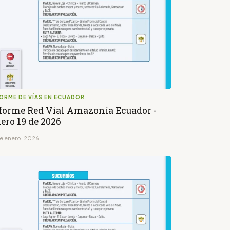
ORME DE VÍAS EN ECUADOR
forme Red Vial Amazonía Ecuador -
ero 19 de 2026
de enero, 2026