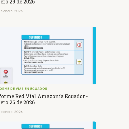
ero 29 de 2026
de enero, 2026
ORME DE VÍAS EN ECUADOR
forme Red Vial Amazonía Ecuador -
ero 26 de 2026
de enero, 2026