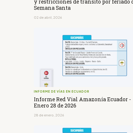
y restricciones de tránsito por feriado 
Semana Santa
02 de abril, 2026
INFORME DE VÍAS EN ECUADOR
Informe Red Vial Amazonía Ecuador -
Enero 28 de 2026
28 de enero, 2026