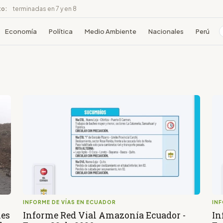
to:
terminadas en 7 y en 8
Economía
Política
Medio Ambiente
Nacionales
Perú
INFORME DE VÍAS EN ECUADOR
INF
les
Informe Red Vial Amazonía Ecuador -
In