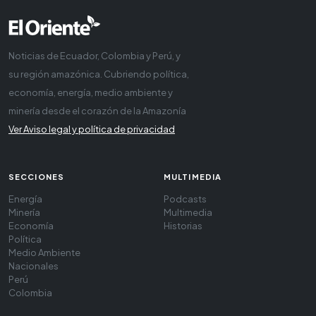
Noticias de Ecuador, Colombia y Perú, y
su región amazónica. Cubriendo política,
economía, energía, medio ambiente y
minería desde el corazón de la Amazonía
Ver Aviso legal y política de privacidad
SECCIONES
MULTIMEDIA
Energía
Podcasts
Minería
Multimedia
Economía
Historias
Política
Medio Ambiente
Nacionales
Perú
Colombia