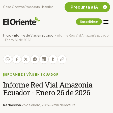
Pregunta a IA
Caso Chevron
Podcasts
Historias
Suscribirse
Quiero Información
sobre el Caso
Inicio
›
Informe de Vías en Ecuador
›
Informe Red Vial Amazonía Ecuador
Chevron Ecuador
- Enero 26 de 2026
Listar destinos
turísticos de la
Amazonia Ecuatoriana
¿En que consiste la
tasa minera que rige en
Ecuador?
INFORME DE VÍAS EN ECUADOR
Informe Red Vial Amazonía
Ecuador - Enero 26 de 2026
Redacción
26 de enero, 2026
3 min de lectura