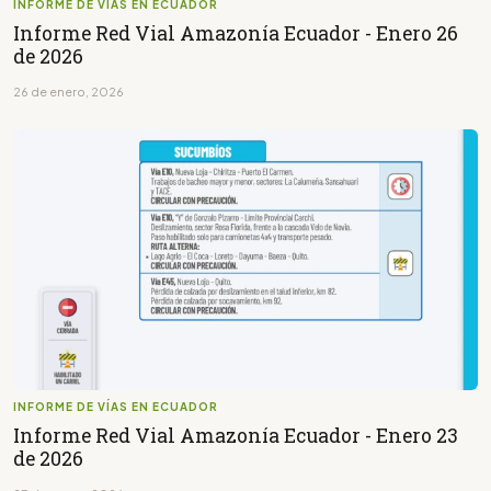
INFORME DE VÍAS EN ECUADOR
Informe Red Vial Amazonía Ecuador - Enero 26
de 2026
26 de enero, 2026
INFORME DE VÍAS EN ECUADOR
Informe Red Vial Amazonía Ecuador - Enero 23
de 2026