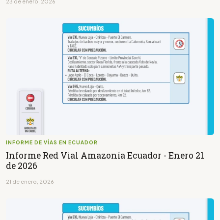
23 de enero, 2026
INFORME DE VÍAS EN ECUADOR
Informe Red Vial Amazonía Ecuador - Enero 21
de 2026
21 de enero, 2026