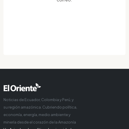
Noticias de Ecuador, Colombia y Perú, y
su región amazónica. Cubriendo política,
economía, energía, medio ambiente y
minería desde el corazón de la Amazonía