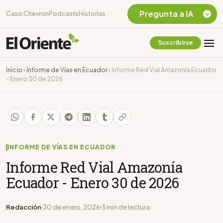
Pregunta a IA
Caso Chevron
Podcasts
Historias
Suscribirse
Quiero Información
sobre el Caso
Inicio
›
Informe de Vías en Ecuador
›
Informe Red Vial Amazonía Ecuador
Chevron Ecuador
- Enero 30 de 2026
Listar destinos
turísticos de la
Amazonia Ecuatoriana
¿En que consiste la
tasa minera que rige en
Ecuador?
INFORME DE VÍAS EN ECUADOR
Informe Red Vial Amazonía
Ecuador - Enero 30 de 2026
Redacción
30 de enero, 2026
3 min de lectura