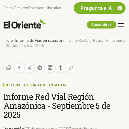
Pregunta a IA
Caso Chevron
Podcasts
Historias
Suscribirse
Quiero Información
sobre el Caso
Inicio
›
Informe de Vías en Ecuador
›
Informe Red Vial Región Amazónica
Chevron Ecuador
- Septiembre 5 de 2025
Listar destinos
turísticos de la
Amazonia Ecuatoriana
¿En que consiste la
tasa minera que rige en
Ecuador?
INFORME DE VÍAS EN ECUADOR
Informe Red Vial Región
Amazónica - Septiembre 5 de
2025
Redacción
05 de septiembre, 2025
3 min de lectura