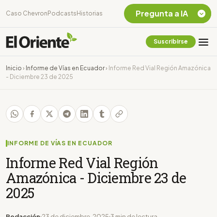
Pregunta a IA
Caso Chevron
Podcasts
Historias
Suscribirse
Quiero Información
sobre el Caso
Inicio
›
Informe de Vías en Ecuador
›
Informe Red Vial Región Amazónica
Chevron Ecuador
- Diciembre 23 de 2025
Listar destinos
turísticos de la
Amazonia Ecuatoriana
¿En que consiste la
tasa minera que rige en
Ecuador?
INFORME DE VÍAS EN ECUADOR
Informe Red Vial Región
Amazónica - Diciembre 23 de
2025
Redacción
23 de diciembre, 2025
3 min de lectura