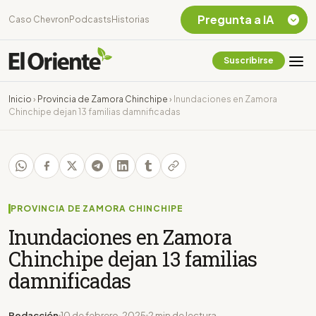
Pregunta a IA
Caso Chevron
Podcasts
Historias
Suscribirse
Quiero Información
sobre el Caso
Inicio
›
Provincia de Zamora Chinchipe
›
Inundaciones en Zamora
Chevron Ecuador
Chinchipe dejan 13 familias damnificadas
Listar destinos
turísticos de la
Amazonia Ecuatoriana
¿En que consiste la
tasa minera que rige en
Ecuador?
PROVINCIA DE ZAMORA CHINCHIPE
Inundaciones en Zamora
Chinchipe dejan 13 familias
damnificadas
Redacción
10 de febrero, 2025
2 min de lectura