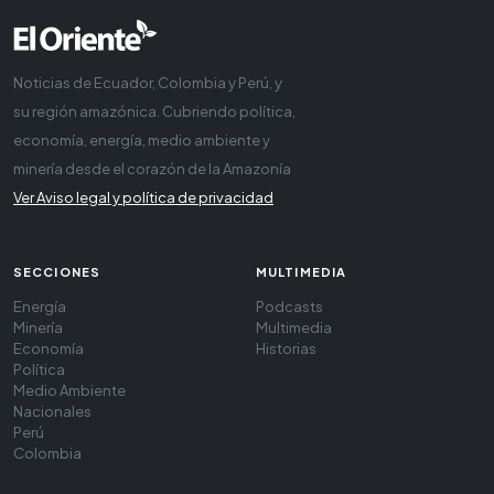
Noticias de Ecuador, Colombia y Perú, y
su región amazónica. Cubriendo política,
economía, energía, medio ambiente y
minería desde el corazón de la Amazonía
Ver Aviso legal y política de privacidad
SECCIONES
MULTIMEDIA
Energía
Podcasts
Minería
Multimedia
Economía
Historias
Política
Medio Ambiente
Nacionales
Perú
Colombia