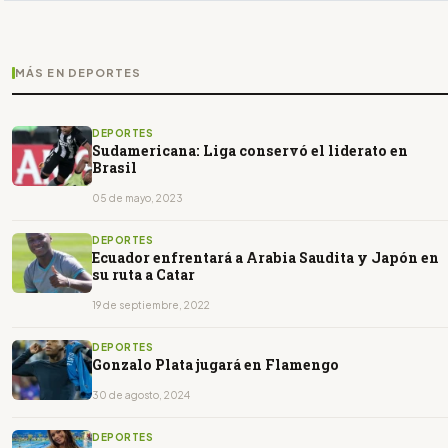
MÁS EN DEPORTES
DEPORTES
Sudamericana: Liga conservó el liderato en
Brasil
05 de mayo, 2023
DEPORTES
Ecuador enfrentará a Arabia Saudita y Japón en
su ruta a Catar
19 de septiembre, 2022
DEPORTES
Gonzalo Plata jugará en Flamengo
30 de agosto, 2024
DEPORTES