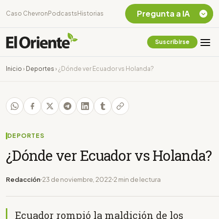
Pregunta a IA
Caso Chevron
Podcasts
Historias
Suscribirse
Quiero Información
sobre el Caso
Inicio
›
Deportes
›
¿Dónde ver Ecuador vs Holanda?
Chevron Ecuador
Listar destinos
turísticos de la
Amazonia Ecuatoriana
¿En que consiste la
tasa minera que rige en
DEPORTES
Ecuador?
¿Dónde ver Ecuador vs Holanda?
Redacción
23 de noviembre, 2022
2 min de lectura
Ecuador rompió la maldición de los