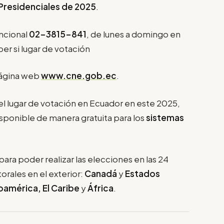
Presidenciales de 2025
.
ncional
02-3815-841
, de lunes a domingo en
ber si lugar de votación
página web
www.cne.gob.ec
.
l lugar de votación en Ecuador en este 2025,
disponible de manera gratuita para los
sistemas
para poder realizar las elecciones en las 24
torales en el exterior:
Canadá
y
Estados
noamérica, El Caribe
y
África
.