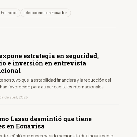
n Ecuador
elecciones en Ecuador
expone estrategia en seguridad,
io e inversión en entrevista
acional
te sostuvo que la estabilidad financiera y la reducción del
 han favorecido para atraer capitales internacionales
09 de abril, 2026
rmo Lasso desmintió que tiene
es en Ecuavisa
dente señaló que nunca ha sido accionista de ningún medio