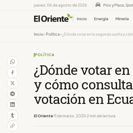
jueves, 06 de agosto de 2026
Pico y Placa, Qui
Inicio
Energía
Minería
Inicio
›
Política
›
¿Dónde votar en la segunda vuelta y cóm
POLÍTICA
¿Dónde votar en 
y cómo consultar
votación en Ecu
El Oriente
11 de marzo, 2025
2 min de lectura