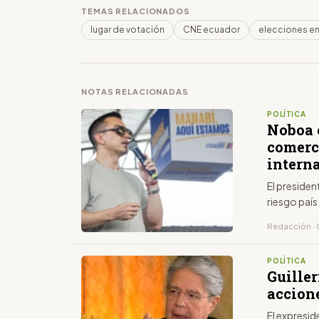
TEMAS RELACIONADOS
lugar de votación
CNE ecuador
elecciones e
NOTAS RELACIONADAS
POLÍTICA
Noboa 
comerc
intern
El presiden
riesgo país
Redacción · 
POLÍTICA
Guille
accion
El expresi