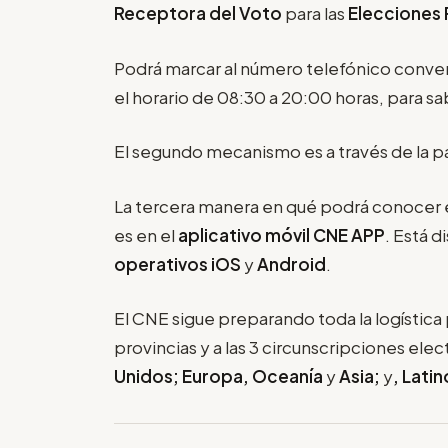
Receptora del Voto
para las
Elecciones 
Podrá marcar al número telefónico conve
el horario de 08:30 a 20:00 horas, para sa
El segundo mecanismo es a través de la 
La tercera manera en qué podrá conocer e
es en el
aplicativo móvil CNE APP
. Está 
operativos iOS
y
Android
.
El CNE sigue preparando toda la logística 
provincias y a las 3 circunscripciones elec
Unidos; Europa, Oceanía
y
Asia;
y
, Lati