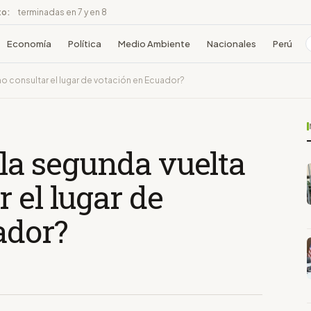
to:
terminadas en 7 y en 8
Economía
Política
Medio Ambiente
Nacionales
Perú
o consultar el lugar de votación en Ecuador?
la segunda vuelta
 el lugar de
ador?