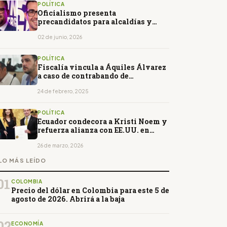
POLÍTICA
Oficialismo presenta
precandidatos para alcaldías y
prefecturas
02 de junio, 2026
POLÍTICA
Fiscalía vincula a Áquiles Álvarez
a caso de contrabando de
combustible
24 de febrero, 2025
POLÍTICA
Ecuador condecora a Kristi Noem y
refuerza alianza con EE.UU. en
seguridad regional
26 de marzo, 2026
LO MÁS LEÍDO
01
COLOMBIA
Precio del dólar en Colombia para este 5 de
agosto de 2026. Abrirá a la baja
02
ECONOMÍA