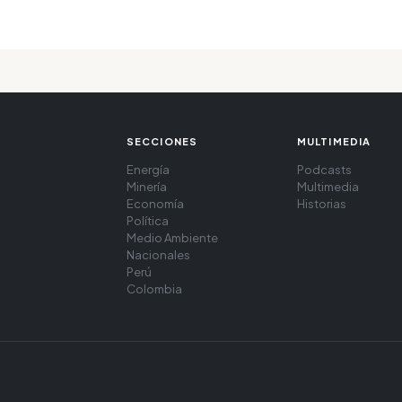
SECCIONES
MULTIMEDIA
Energía
Podcasts
Minería
Multimedia
Economía
Historias
Política
Medio Ambiente
Nacionales
Perú
Colombia