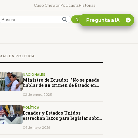
Caso Chevron
Podcasts
Historias
Pregunta a IA
Colombia
Suscribirse
Quiero Información
sobre el Caso
MÁS EN POLÍTICA
Chevron Ecuador
Listar destinos
turísticos de la
NACIONALES
Amazonia Ecuatoriana
Ministro de Ecuador: "No se puede
hablar de un crimen de Estado en
¿En que consiste la
caso de niños asesinados"
tasa minera que rige en
02 de enero, 2025
Ecuador?
POLÍTICA
Ecuador y Estados Unidos
estrechan lazos para legislar sobre
Inteligencia Artificial
04 de mayo, 2026