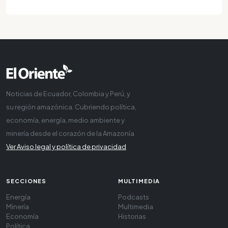
Noticias de Ecuador, Colombia y Perú, y
su región amazónica. Cubriendo política,
economía, energía, medio ambiente y
minería desde el corazón de la Amazonía
Ver Aviso legal y política de privacidad
SECCIONES
MULTIMEDIA
Energía
Podcasts
Minería
Multimedia
Economía
Historias
Política