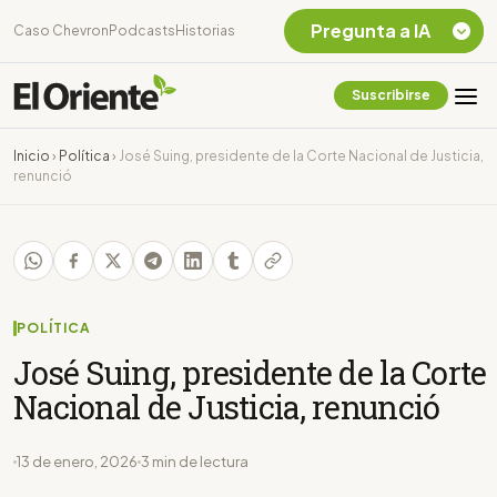
Pregunta a IA
Caso Chevron
Podcasts
Historias
Suscribirse
Quiero Información
sobre el Caso
Inicio
›
Política
›
José Suing, presidente de la Corte Nacional de Justicia,
Chevron Ecuador
renunció
Listar destinos
turísticos de la
Amazonia Ecuatoriana
¿En que consiste la
tasa minera que rige en
Ecuador?
POLÍTICA
José Suing, presidente de la Corte
Nacional de Justicia, renunció
13 de enero, 2026
3 min de lectura