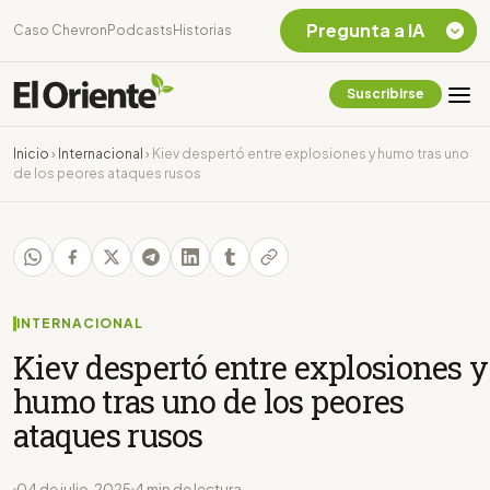
Pregunta a IA
Caso Chevron
Podcasts
Historias
Suscribirse
Quiero Información
sobre el Caso
Inicio
›
Internacional
›
Kiev despertó entre explosiones y humo tras uno
Chevron Ecuador
de los peores ataques rusos
Listar destinos
turísticos de la
Amazonia Ecuatoriana
¿En que consiste la
tasa minera que rige en
Ecuador?
INTERNACIONAL
Kiev despertó entre explosiones y
humo tras uno de los peores
ataques rusos
04 de julio, 2025
4 min de lectura