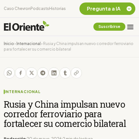
Pregunta a IA
Caso Chevron
Podcasts
Historias
Suscribirse
Quiero Información
sobre el Caso
Inicio
›
Internacional
›
Rusia y China impulsan nuevo corredor ferroviario
Chevron Ecuador
para fortalecer su comercio bilateral
Listar destinos
turísticos de la
Amazonia Ecuatoriana
¿En que consiste la
tasa minera que rige en
Ecuador?
INTERNACIONAL
Rusia y China impulsan nuevo
corredor ferroviario para
fortalecer su comercio bilateral
Redacción
20 de mayo, 2026
2 min de lectura