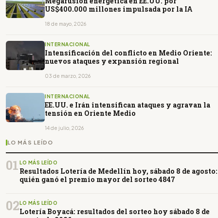
Megafusión energética en EE.UU. por
US$400.000 millones impulsada por la IA
18 de mayo, 2026
INTERNACIONAL
Intensificación del conflicto en Medio Oriente:
nuevos ataques y expansión regional
03 de marzo, 2026
INTERNACIONAL
EE.UU. e Irán intensifican ataques y agravan la
tensión en Oriente Medio
14 de julio, 2026
LO MÁS LEÍDO
01
LO MÁS LEÍDO
Resultados Lotería de Medellín hoy, sábado 8 de agosto:
quién ganó el premio mayor del sorteo 4847
02
LO MÁS LEÍDO
Lotería Boyacá: resultados del sorteo hoy sábado 8 de