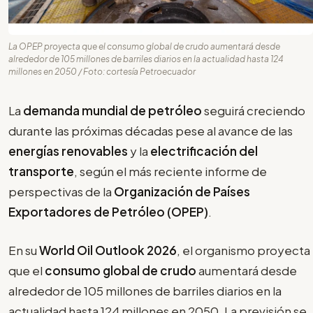
La OPEP proyecta que el consumo global de crudo aumentará desde
alrededor de 105 millones de barriles diarios en la actualidad hasta 124
millones en 2050 / Foto: cortesía Petroecuador
La
demanda mundial de petróleo
seguirá creciendo
durante las próximas décadas pese al avance de las
energías renovables
y la
electrificación del
transporte
, según el más reciente informe de
perspectivas de la
Organización de Países
Exportadores de Petróleo (OPEP)
.
En su
World Oil Outlook 2026
, el organismo proyecta
que el
consumo global de crudo
aumentará desde
alrededor de 105 millones de barriles diarios en la
actualidad hasta 124 millones en 2050. La previsión se