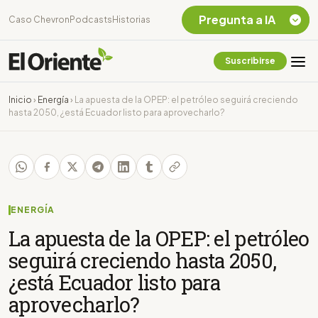
Pregunta a IA
Caso Chevron
Podcasts
Historias
Suscribirse
Quiero Información
sobre el Caso
Inicio
›
Energía
›
La apuesta de la OPEP: el petróleo seguirá creciendo
Chevron Ecuador
hasta 2050, ¿está Ecuador listo para aprovecharlo?
Listar destinos
turísticos de la
Amazonia Ecuatoriana
¿En que consiste la
tasa minera que rige en
Ecuador?
ENERGÍA
La apuesta de la OPEP: el petróleo
seguirá creciendo hasta 2050,
¿está Ecuador listo para
aprovecharlo?