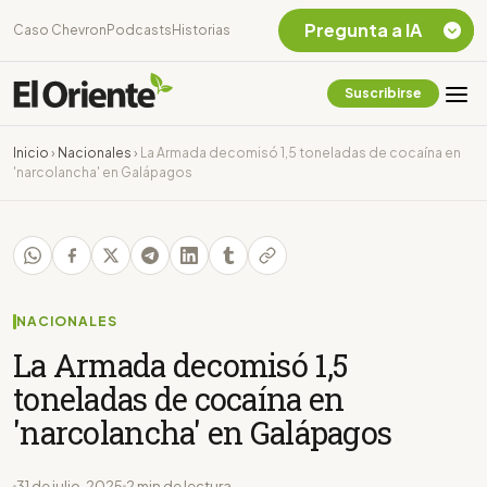
Pregunta a IA
Caso Chevron
Podcasts
Historias
Suscribirse
Quiero Información
sobre el Caso
Inicio
›
Nacionales
›
La Armada decomisó 1,5 toneladas de cocaína en
Chevron Ecuador
'narcolancha' en Galápagos
Listar destinos
turísticos de la
Amazonia Ecuatoriana
¿En que consiste la
tasa minera que rige en
Ecuador?
NACIONALES
La Armada decomisó 1,5
toneladas de cocaína en
'narcolancha' en Galápagos
31 de julio, 2025
2 min de lectura