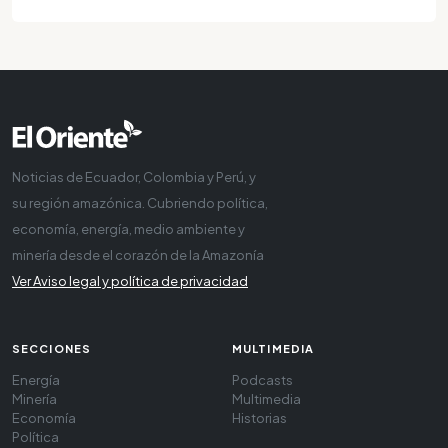
Noticias de Ecuador, Colombia y Perú, y
su región amazónica. Cubriendo política,
economía, energía, medio ambiente y
minería desde el corazón de la Amazonía
Ver Aviso legal y política de privacidad
SECCIONES
MULTIMEDIA
Energía
Podcasts
Minería
Multimedia
Economía
Historias
Política