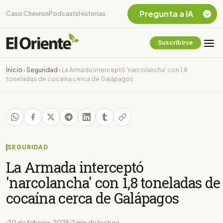
Pregunta a IA
Caso Chevron
Podcasts
Historias
Suscribirse
Quiero Información
sobre el Caso
Inicio
›
Seguridad
›
La Armada interceptó 'narcolancha' con 1,8
Chevron Ecuador
toneladas de cocaína cerca de Galápagos
Listar destinos
turísticos de la
Amazonia Ecuatoriana
¿En que consiste la
tasa minera que rige en
Ecuador?
SEGURIDAD
La Armada interceptó
'narcolancha' con 1,8 toneladas de
cocaína cerca de Galápagos
20 de febrero, 2025
2 min de lectura