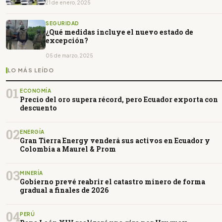
21 de enero, 2025
SEGURIDAD
¿Qué medidas incluye el nuevo estado de
excepción?
05 de marzo, 2025
LO MÁS LEÍDO
01
ECONOMÍA
Precio del oro supera récord, pero Ecuador exporta con
descuento
02
ENERGÍA
Gran Tierra Energy venderá sus activos en Ecuador y
Colombia a Maurel & Prom
03
MINERÍA
Gobierno prevé reabrir el catastro minero de forma
gradual a finales de 2026
04
PERÚ