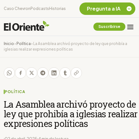
Pregunta a IA
Caso Chevron
Podcasts
Historias
Suscribirse
Quiero Información
sobre el Caso
Inicio
›
Política
›
La Asamblea archivó proyecto de ley que prohibía a
Chevron Ecuador
iglesias realizar expresiones políticas
Listar destinos
turísticos de la
Amazonia Ecuatoriana
¿En que consiste la
tasa minera que rige en
Ecuador?
POLÍTICA
La Asamblea archivó proyecto de
ley que prohibía a iglesias realizar
expresiones políticas
02 de abril, 2025
4 min de lectura