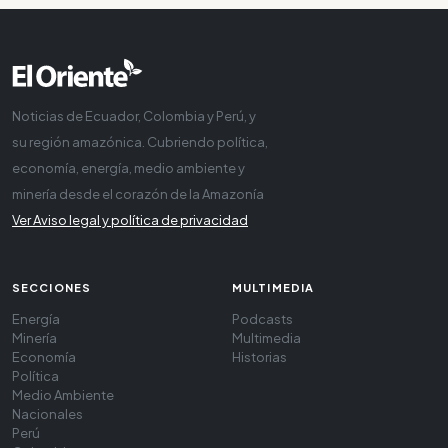
Noticias de Ecuador, Colombia y Perú, y
su región amazónica. Cubriendo política,
economía, energía, medio ambiente y
minería desde el corazón de la Amazonía
Ver Aviso legal y política de privacidad
SECCIONES
MULTIMEDIA
Energía
Podcasts
Minería
Multimedia
Economía
Historias
Política
Medio Ambiente
Nacionales
Perú