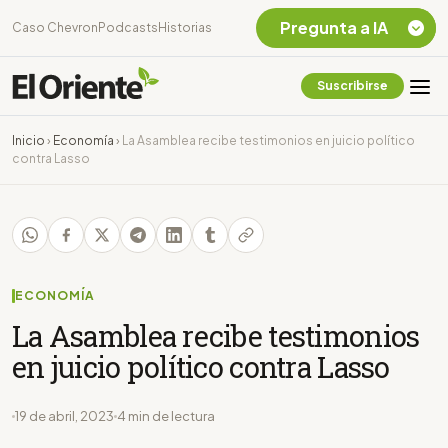
Pregunta a IA
Caso Chevron
Podcasts
Historias
Suscribirse
Quiero Información
sobre el Caso
Inicio
›
Economía
›
La Asamblea recibe testimonios en juicio político
Chevron Ecuador
contra Lasso
Listar destinos
turísticos de la
Amazonia Ecuatoriana
¿En que consiste la
tasa minera que rige en
Ecuador?
ECONOMÍA
La Asamblea recibe testimonios
en juicio político contra Lasso
19 de abril, 2023
4 min de lectura