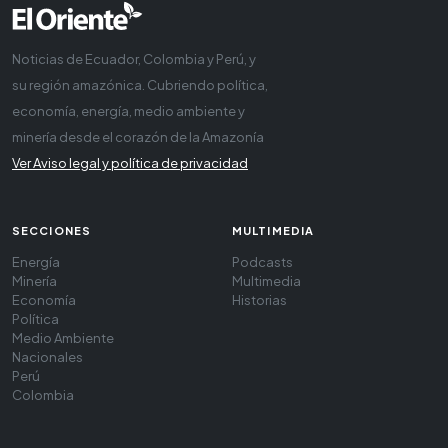
Noticias de Ecuador, Colombia y Perú, y
su región amazónica. Cubriendo política,
economía, energía, medio ambiente y
minería desde el corazón de la Amazonía
Ver Aviso legal y política de privacidad
SECCIONES
MULTIMEDIA
Energía
Podcasts
Minería
Multimedia
Economía
Historias
Política
Medio Ambiente
Nacionales
Perú
Colombia