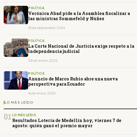
POLÍTICA
Verónica Abad pide a la Asamblea fiscalizar a
las ministras Sommefeld y Núñez
18 de septiembre, 2024
POLÍTICA
La Corte Nacional de Justicia exige respeto a la
independencia judicial
08 de enero, 2025
POLÍTICA
Anuncio de Marco Rubio abre una nueva
perspectiva para Ecuador
16 de enero, 2025
LO MÁS LEÍDO
01
LO MÁS LEÍDO
Resultados Lotería de Medellín hoy, viernes 7 de
agosto: quién ganó el premio mayor