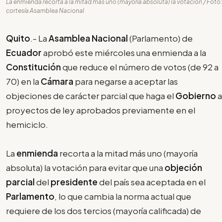
La enmienda recorta a la mitad más uno (mayoría absoluta) la votación / Foto:
cortesía Asamblea Nacional
Quito
.- La
Asamblea Nacional
(Parlamento) de
Ecuador
aprobó este miércoles una enmienda a la
Constitución
que reduce el número de votos (de 92 a
70) en la
Cámara
para negarse a aceptar las
objeciones de carácter parcial que haga el
Gobierno
a
proyectos de ley aprobados previamente en el
hemiciclo.
La
enmienda
recorta a la mitad más uno (mayoría
absoluta) la votación para evitar que una
objeción
parcial
del
presidente
del país sea aceptada en el
Parlamento
, lo que cambia la norma actual que
requiere de los dos tercios (mayoría calificada) de