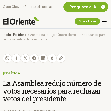
Pregunta a IA
Caso Chevron
Podcasts
Historias
Suscribirse
Quiero Información
sobre el Caso
Inicio
›
Política
›
La Asamblea redujo número de votos necesarios para
Chevron Ecuador
rechazar vetos del presidente
Listar destinos
turísticos de la
Amazonia Ecuatoriana
¿En que consiste la
tasa minera que rige en
Ecuador?
POLÍTICA
La Asamblea redujo número de
votos necesarios para rechazar
vetos del presidente
31 de mayo, 2024
3 min de lectura