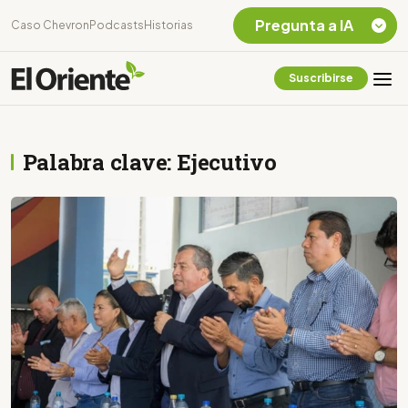
Pregunta a IA
Caso Chevron
Podcasts
Historias
Suscribirse
Quiero Información
sobre el Caso
Chevron Ecuador
Palabra clave: Ejecutivo
Listar destinos
turísticos de la
Amazonia Ecuatoriana
¿En que consiste la
tasa minera que rige en
Ecuador?