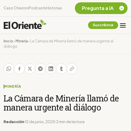
Pregunta a IA
Caso Chevron
Podcasts
Historias
Suscribirse
Quiero Información
sobre el Caso
Inicio
›
Minería
›
La Cámara de Minería llamó de manera urgente al
Chevron Ecuador
diálogo
Listar destinos
turísticos de la
Amazonia Ecuatoriana
¿En que consiste la
tasa minera que rige en
Ecuador?
MINERÍA
La Cámara de Minería llamó de
manera urgente al diálogo
Redacción
12 de junio, 2025
2 min de lectura