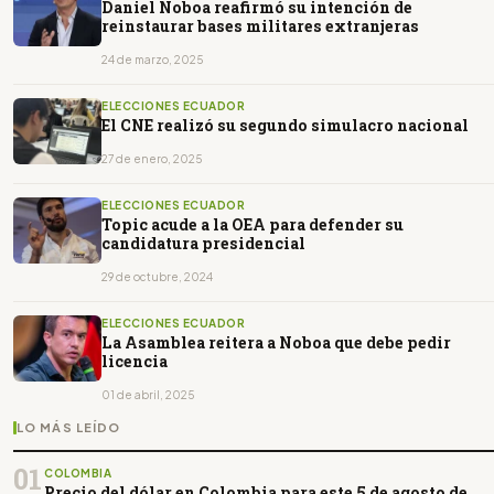
Daniel Noboa reafirmó su intención de
reinstaurar bases militares extranjeras
24 de marzo, 2025
ELECCIONES ECUADOR
El CNE realizó su segundo simulacro nacional
27 de enero, 2025
ELECCIONES ECUADOR
Topic acude a la OEA para defender su
candidatura presidencial
29 de octubre, 2024
ELECCIONES ECUADOR
La Asamblea reitera a Noboa que debe pedir
licencia
01 de abril, 2025
LO MÁS LEÍDO
01
COLOMBIA
Precio del dólar en Colombia para este 5 de agosto de