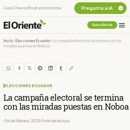
Pregunta a IA
Caso Chevron
Podcasts
Historias
Suscribirse
Quiero Información
sobre el Caso
Inicio
›
Elecciones Ecuador
›
La campaña electoral se termina con las
Chevron Ecuador
miradas puestas en Noboa
Listar destinos
turísticos de la
Amazonia Ecuatoriana
¿En que consiste la
tasa minera que rige en
Ecuador?
ELECCIONES ECUADOR
La campaña electoral se termina
con las miradas puestas en Noboa
06 de febrero, 2025
5 min de lectura