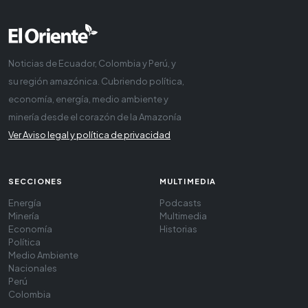
Noticias de Ecuador, Colombia y Perú, y
su región amazónica. Cubriendo política,
economía, energía, medio ambiente y
minería desde el corazón de la Amazonía
Ver Aviso legal y política de privacidad
SECCIONES
MULTIMEDIA
Energía
Podcasts
Minería
Multimedia
Economía
Historias
Política
Medio Ambiente
Nacionales
Perú
Colombia