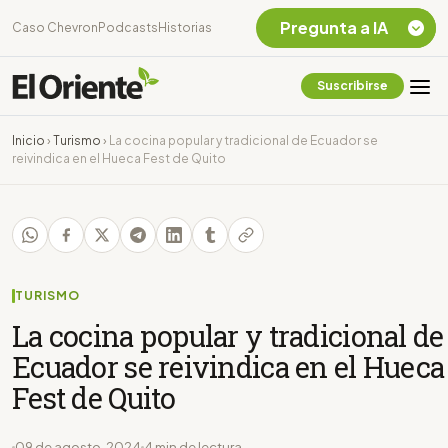
Pregunta a IA
Caso Chevron
Podcasts
Historias
Suscribirse
Quiero Información
sobre el Caso
Inicio
›
Turismo
›
La cocina popular y tradicional de Ecuador se
Chevron Ecuador
reivindica en el Hueca Fest de Quito
Listar destinos
turísticos de la
Amazonia Ecuatoriana
¿En que consiste la
tasa minera que rige en
Ecuador?
TURISMO
La cocina popular y tradicional de
Ecuador se reivindica en el Hueca
Fest de Quito
09 de agosto, 2024
4 min de lectura