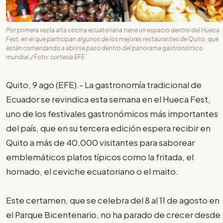
Por primera vez la alta cocina ecuatoriana tiene un espacio dentro del Hueca
Fest, en el que participan algunos de los mejores restaurantes de Quito, que
están comenzando a abrirse paso dentro del panorama gastronómico
mundial./ Foto: cortesía EFE
Quito, 9 ago (EFE).- La gastronomía tradicional de
Ecuador se revindica esta semana en el Hueca Fest,
uno de los festivales gastronómicos más importantes
del país, que en su tercera edición espera recibir en
Quito a más de 40.000 visitantes para saborear
emblemáticos platos típicos como la fritada, el
hornado, el ceviche ecuatoriano o el maito.
Este certamen, que se celebra del 8 al 11 de agosto en
el Parque Bicentenario, no ha parado de crecer desde