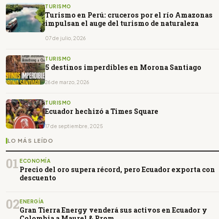
TURISMO
Turismo en Perú: cruceros por el río Amazonas
impulsan el auge del turismo de naturaleza
07 de julio, 2026
TURISMO
5 destinos imperdibles en Morona Santiago
26 de marzo, 2026
TURISMO
Ecuador hechizó a Times Square
17 de septiembre, 2025
LO MÁS LEÍDO
01
ECONOMÍA
Precio del oro supera récord, pero Ecuador exporta con
descuento
02
ENERGÍA
Gran Tierra Energy venderá sus activos en Ecuador y
Colombia a Maurel & Prom