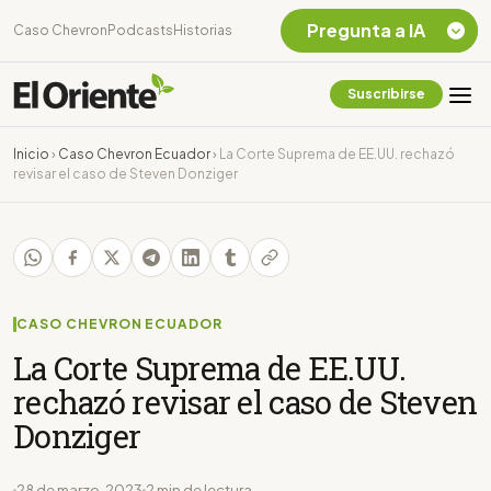
Pregunta a IA
Caso Chevron
Podcasts
Historias
Suscribirse
Quiero Información
sobre el Caso
Inicio
›
Caso Chevron Ecuador
›
La Corte Suprema de EE.UU. rechazó
Chevron Ecuador
revisar el caso de Steven Donziger
Listar destinos
turísticos de la
Amazonia Ecuatoriana
¿En que consiste la
tasa minera que rige en
Ecuador?
CASO CHEVRON ECUADOR
La Corte Suprema de EE.UU.
rechazó revisar el caso de Steven
Donziger
28 de marzo, 2023
2 min de lectura