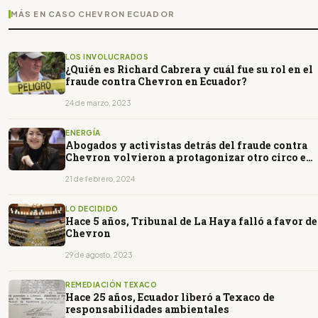
MÁS EN CASO CHEVRON ECUADOR
LOS INVOLUCRADOS
¿Quién es Richard Cabrera y cuál fue su rol en el
fraude contra Chevron en Ecuador?
24 de marzo, 2023
ENERGÍA
Abogados y activistas detrás del fraude contra
Chevron volvieron a protagonizar otro circo en
la Asamblea
21 de febrero, 2024
LO DECIDIDO
Hace 5 años, Tribunal de La Haya falló a favor de
Chevron
29 de agosto, 2023
REMEDIACIÓN TEXACO
Hace 25 años, Ecuador liberó a Texaco de
responsabilidades ambientales