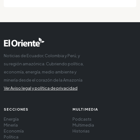
Noticias de Ecuador, Colombia y Perú, y
su región amazónica. Cubriendo política,
economía, energía, medio ambiente y
minería desde el corazón de la Amazonía
Ver Aviso legal y política de privacidad
SECCIONES
MULTIMEDIA
Energía
Podcasts
Minería
Multimedia
Economía
Historias
Política