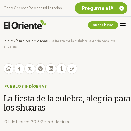
Pregunta a IA
Caso Chevron
Podcasts
Historias
Suscribirse
Quiero Información
sobre el Caso
Inicio
›
Pueblos Indígenas
›
La fiesta de la culebra, alegría para los
Chevron Ecuador
shuaras
Listar destinos
turísticos de la
Amazonia Ecuatoriana
¿En que consiste la
tasa minera que rige en
Ecuador?
PUEBLOS INDÍGENAS
La fiesta de la culebra, alegría para
los shuaras
02 de febrero, 2016
2 min de lectura