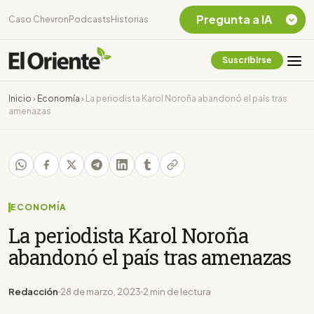
Pregunta a IA
Caso Chevron
Podcasts
Historias
Suscribirse
Quiero Información
sobre el Caso
Inicio
›
Economía
›
La periodista Karol Noroña abandonó el país tras
Chevron Ecuador
amenazas
Listar destinos
turísticos de la
Amazonia Ecuatoriana
¿En que consiste la
tasa minera que rige en
Ecuador?
ECONOMÍA
La periodista Karol Noroña
abandonó el país tras amenazas
Redacción
28 de marzo, 2023
2 min de lectura