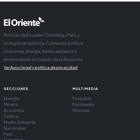
Noticias de Ecuador, Colombia y Perú, y
su región amazónica. Cubriendo política,
economía, energía, medio ambiente y
minería desde el corazón de la Amazonía
Ver Aviso legal y política de privacidad
SECCIONES
MULTIMEDIA
Energía
Podcasts
Minería
Multimedia
Economía
Historias
Política
Medio Ambiente
Nacionales
Perú
Colombia