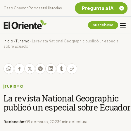
Pregunta a IA
Caso Chevron
Podcasts
Historias
Suscribirse
Quiero Información
sobre el Caso
Inicio
›
Turismo
›
La revista National Geographic publicó un especial
Chevron Ecuador
sobre Ecuador
Listar destinos
turísticos de la
Amazonia Ecuatoriana
¿En que consiste la
tasa minera que rige en
Ecuador?
TURISMO
La revista National Geographic
publicó un especial sobre Ecuador
Redacción
09 de marzo, 2023
1 min de lectura