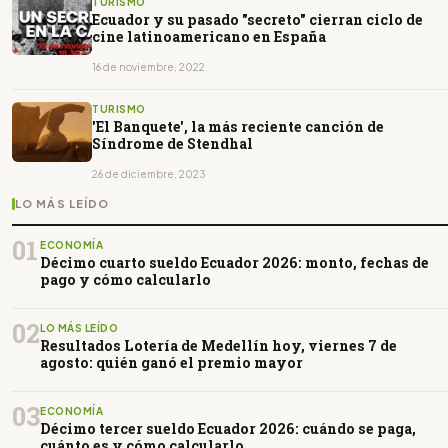
TURISMO
Ecuador y su pasado "secreto" cierran ciclo de
cine latinoamericano en España
16 de noviembre, 2022
TURISMO
'El Banquete', la más reciente canción de
Síndrome de Stendhal
26 de diciembre, 2023
LO MÁS LEÍDO
01
ECONOMÍA
Décimo cuarto sueldo Ecuador 2026: monto, fechas de
pago y cómo calcularlo
02
LO MÁS LEÍDO
Resultados Lotería de Medellín hoy, viernes 7 de
agosto: quién ganó el premio mayor
03
ECONOMÍA
Décimo tercer sueldo Ecuador 2026: cuándo se paga,
cuánto es y cómo calcularlo