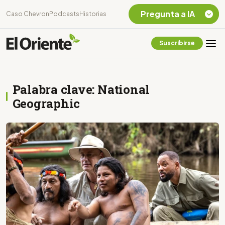
Pregunta a IA
Caso Chevron
Podcasts
Historias
Suscribirse
Quiero Información
sobre el Caso
Chevron Ecuador
Palabra clave: National
Listar destinos
turísticos de la
Geographic
Amazonia Ecuatoriana
¿En que consiste la
tasa minera que rige en
Ecuador?