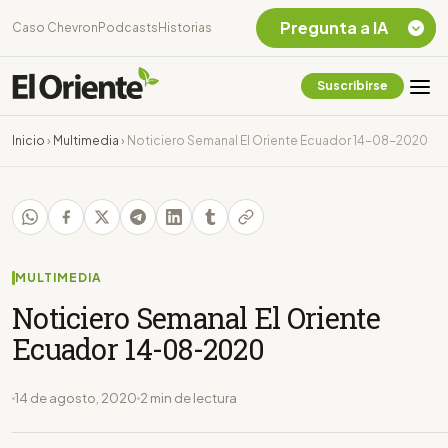
Pregunta a IA
Caso Chevron
Podcasts
Historias
Suscribirse
Quiero Información
sobre el Caso
Inicio
›
Multimedia
›
Noticiero Semanal El Oriente Ecuador 14-08-2020
Chevron Ecuador
Listar destinos
turísticos de la
Amazonia Ecuatoriana
¿En que consiste la
tasa minera que rige en
MULTIMEDIA
Ecuador?
Noticiero Semanal El Oriente
Ecuador 14-08-2020
14 de agosto, 2020
2 min de lectura