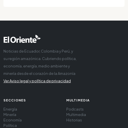
Noticias de Ecuador, Colombia y Perú, y
su región amazónica. Cubriendo política,
economía, energía, medio ambiente y
minería desde el corazón de la Amazonía
Ver Aviso legal y política de privacidad
SECCIONES
MULTIMEDIA
Energía
Podcasts
Minería
Multimedia
Economía
Historias
Política