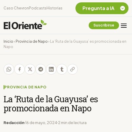
Pregunta a IA
Caso Chevron
Podcasts
Historias
Suscribirse
Quiero Información
sobre el Caso
Inicio
›
Provincia de Napo
›
La ‘Ruta de la Guayusa’ es promocionada en
Chevron Ecuador
Napo
Listar destinos
turísticos de la
Amazonia Ecuatoriana
¿En que consiste la
tasa minera que rige en
Ecuador?
PROVINCIA DE NAPO
La ‘Ruta de la Guayusa’ es
promocionada en Napo
Redacción
16 de mayo, 2024
2 min de lectura