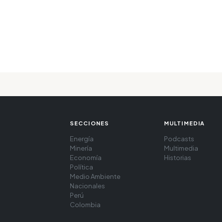
SECCIONES
MULTIMEDIA
Energía
Podcasts
Minería
Multimedia
Economía
Historias
Política
Medio Ambiente
Nacionales
Perú
Colombia