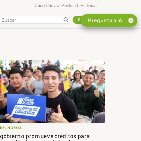
Caso Chevron
Podcasts
Historias
Pregunta a IA
Colombia
Suscribirse
Quiero Información
sobre el Caso
Chevron Ecuador
Listar destinos
turísticos de la
Amazonia Ecuatoriana
¿En que consiste la
tasa minera que rige en
Ecuador?
NIEL NOBOA
 gobierno promueve créditos para