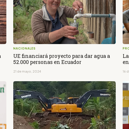
NACIONALES
PR
a
UE financiará proyecto para dar agua a
La
52.000 personas en Ecuador
en
21 de mayo, 2024
16 