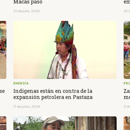
Macas pasó
em
01 de julio, 2024
25 
ENERGÍA
PR
se
Indígenas están en contra de la
Za
expansión petrolera en Pastaza
mo
17 de junio, 2024
11 d