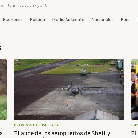
to:
terminadas en 7 y en 8
Economía
Política
Medio Ambiente
Nacionales
Perú
s
PROVINCIA DE PASTAZA
DA
a
El auge de los aeropuertos de Shell y
El