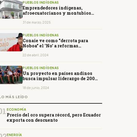
PUEBLOS INDÍGENAS
Emprendedores indígenas,
afroecuatorianos y montubios
podrán acceder a crédito
31 de marzo, 2025
PUEBLOS INDÍGENAS
Conaie ve como "derrota para
Noboa" el 'No' a reformas
económicas
22 de abril, 2024
PUEBLOS INDÍGENAS
Un proyecto en países andinos
busca impulsar liderazgo de 200
mujeres rurales de Ecuador
18 de junio, 2024
LO MÁS LEÍDO
01
ECONOMÍA
Precio del oro supera récord, pero Ecuador
exporta con descuento
02
ENERGÍA