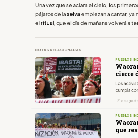
Una vez que se aclara el cielo, los primero
pájaros de la
selva
empiezan a cantar, ya
el
ritual
, que el día de mañana volverá a te
NOTAS RELACIONADAS
PUEBLOS IN
Waoran
cierre 
Los activis
cumpla con
· 21 de agost
PUEBLOS IN
Waoran
que re