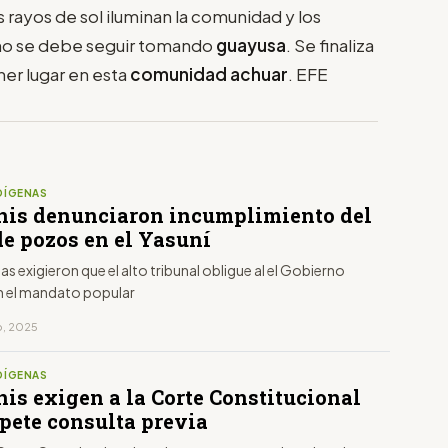
s rayos de sol iluminan la comunidad y los
 no se debe seguir tomando
guayusa
. Se finaliza
ner lugar en esta
comunidad achuar
. EFE
DÍGENAS
is denunciaron incumplimiento del
de pozos en el Yasuní
tas exigieron que el alto tribunal obligue al el Gobierno
 el mandato popular
o, 2025
DÍGENAS
is exigen a la Corte Constitucional
spete consulta previa