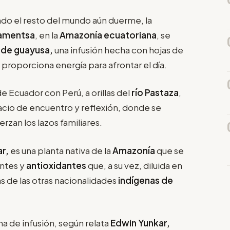
ando el resto del mundo aún duerme, la
ramentsa
, en la
Amazonía ecuatoriana
, se
de guayusa,
una infusión hecha con hojas de
 proporciona energía para afrontar el día.
e Ecuador con Perú, a orillas del
río Pastaza
,
pacio de encuentro y reflexión, donde se
rzan los lazos familiares.
r,
es una planta nativa de la
Amazonía
que se
antes y
antioxidantes
que, a su vez, diluida en
s de las otras nacionalidades
indígenas de
 de infusión, según relata
Edwin Yunkar,