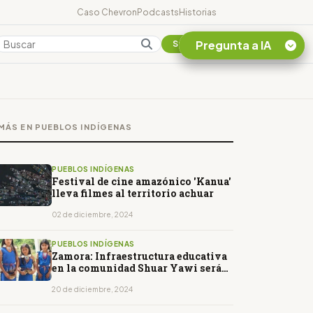
Caso Chevron
Podcasts
Historias
Pregunta a IA
Colombia
Suscribirse
Quiero Información
sobre el Caso
MÁS EN PUEBLOS INDÍGENAS
Chevron Ecuador
Listar destinos
turísticos de la
PUEBLOS INDÍGENAS
Amazonia Ecuatoriana
Festival de cine amazónico 'Kanua'
lleva filmes al territorio achuar
¿En que consiste la
tasa minera que rige en
02 de diciembre, 2024
Ecuador?
PUEBLOS INDÍGENAS
Zamora: Infraestructura educativa
en la comunidad Shuar Yawi será
mejorada
20 de diciembre, 2024