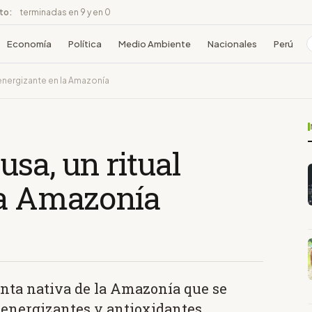
ito:
terminadas en 9 y en 0
Economía
Política
Medio Ambiente
Nacionales
Perú
 energizante en la Amazonía
sa, un ritual
la Amazonía
anta nativa de la Amazonía que se
 energizantes y antioxidantes