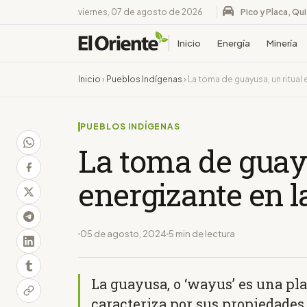
viernes, 07 de agosto de 2026
Pico y Placa, Qu
Inicio
Energía
Minería
Inicio
›
Pueblos Indígenas
›
La toma de guayusa, un ritual
PUEBLOS INDÍGENAS
La toma de guayu
energizante en 
05 de agosto, 2024
5 min de lectura
La guayusa, o ‘wayus’ es una pl
caracteriza por sus propiedades