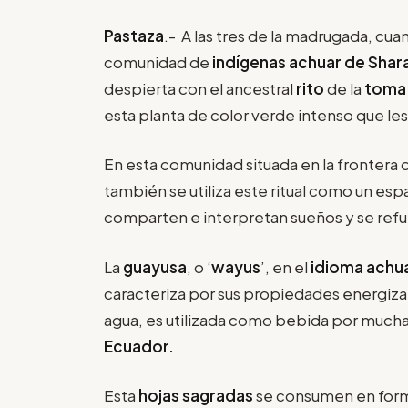
Pastaza
.- A las tres de la madrugada, cu
comunidad de
indígenas achuar de Sha
despierta con el ancestral
rito
de la
toma 
esta planta de color verde intenso que les
En esta comunidad situada en la frontera d
también se utiliza este ritual como un es
comparten e interpretan sueños y se refue
La
guayusa
, o ‘
wayus
’, en el
idioma achua
caracteriza por sus propiedades energiz
agua, es utilizada como bebida por mucha
Ecuador.
Esta
hojas sagradas
se consumen en forma