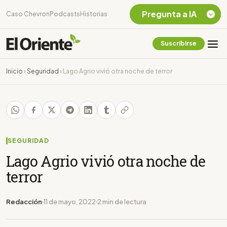
Pregunta a IA
Caso Chevron
Podcasts
Historias
Suscribirse
Quiero Información
sobre el Caso
Inicio
›
Seguridad
›
Lago Agrio vivió otra noche de terror
Chevron Ecuador
Listar destinos
turísticos de la
Amazonia Ecuatoriana
¿En que consiste la
tasa minera que rige en
SEGURIDAD
Ecuador?
Lago Agrio vivió otra noche de
terror
Redacción
11 de mayo, 2022
2 min de lectura