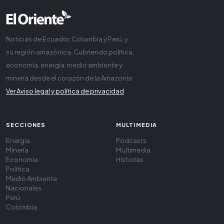
Noticias de Ecuador, Colombia y Perú, y
su región amazónica. Cubriendo política,
economía, energía, medio ambiente y
minería desde el corazón de la Amazonía
Ver Aviso legal y política de privacidad
SECCIONES
MULTIMEDIA
Energía
Podcasts
Minería
Multimedia
Economía
Historias
Política
Medio Ambiente
Nacionales
Perú
Colombia