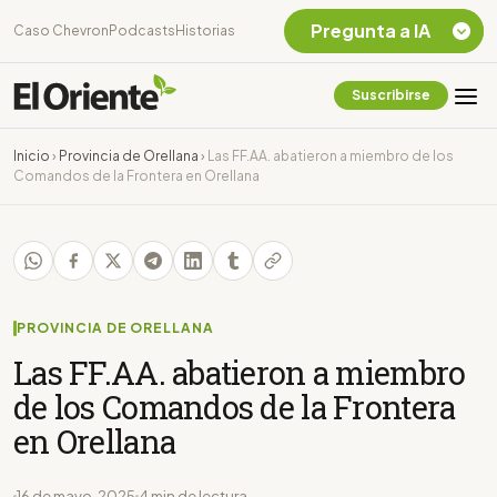
Pregunta a IA
Caso Chevron
Podcasts
Historias
Suscribirse
Quiero Información
sobre el Caso
Inicio
›
Provincia de Orellana
›
Las FF.AA. abatieron a miembro de los
Chevron Ecuador
Comandos de la Frontera en Orellana
Listar destinos
turísticos de la
Amazonia Ecuatoriana
¿En que consiste la
tasa minera que rige en
Ecuador?
PROVINCIA DE ORELLANA
Las FF.AA. abatieron a miembro
de los Comandos de la Frontera
en Orellana
16 de mayo, 2025
4 min de lectura