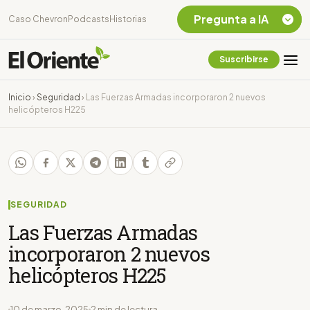
Pregunta a IA
Caso Chevron
Podcasts
Historias
Suscribirse
Quiero Información
sobre el Caso
Inicio
›
Seguridad
›
Las Fuerzas Armadas incorporaron 2 nuevos
Chevron Ecuador
helicópteros H225
Listar destinos
turísticos de la
Amazonia Ecuatoriana
¿En que consiste la
tasa minera que rige en
Ecuador?
SEGURIDAD
Las Fuerzas Armadas
incorporaron 2 nuevos
helicópteros H225
10 de marzo, 2025
2 min de lectura