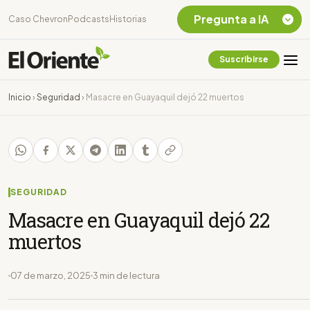
Pregunta a IA
Caso Chevron
Podcasts
Historias
Suscribirse
Quiero Información
sobre el Caso
Inicio
›
Seguridad
›
Masacre en Guayaquil dejó 22 muertos
Chevron Ecuador
Listar destinos
turísticos de la
Amazonia Ecuatoriana
¿En que consiste la
tasa minera que rige en
SEGURIDAD
Ecuador?
Masacre en Guayaquil dejó 22
muertos
07 de marzo, 2025
3 min de lectura