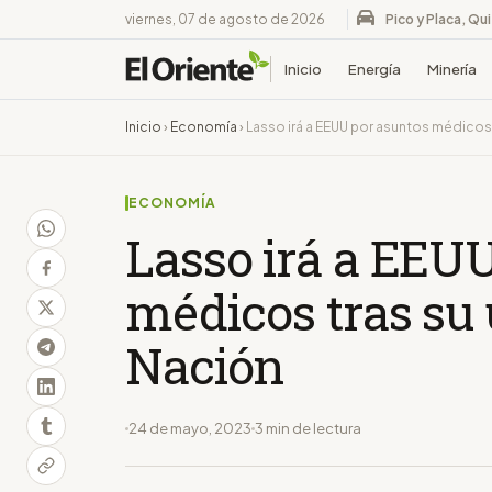
viernes, 07 de agosto de 2026
Pico y Placa, Qu
Inicio
Energía
Minería
Inicio
›
Economía
›
Lasso irá a EEUU por asuntos médicos 
ECONOMÍA
Lasso irá a EEU
médicos tras su 
Nación
24 de mayo, 2023
3 min de lectura