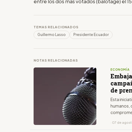
entre los dos más votados (balotage) el 1
TEMAS RELACIONADOS
Guillermo Lasso
Presidente Ecuador
NOTAS RELACIONADAS
ECONOMÍA
Embaja
campañ
de pre
Esta inicia
humanos, o
comprome
· 07 de agos