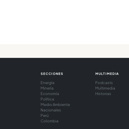
SECCIONES
MULTIMEDIA
Energía
Podcasts
Minería
Multimedia
Economía
Historias
Política
Medio Ambiente
Nacionales
Perú
Colombia