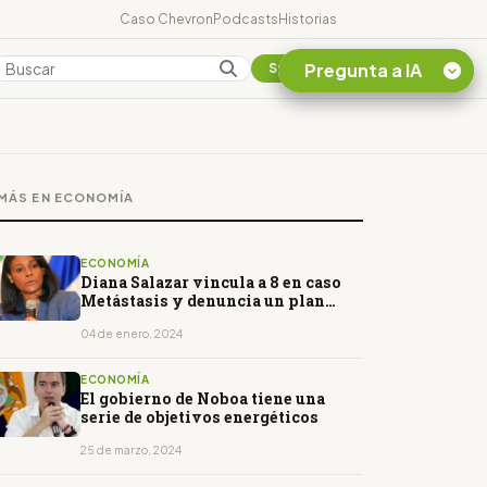
Caso Chevron
Podcasts
Historias
Pregunta a IA
Colombia
Suscribirse
Quiero Información
sobre el Caso
MÁS EN ECONOMÍA
Chevron Ecuador
Listar destinos
turísticos de la
ECONOMÍA
Amazonia Ecuatoriana
Diana Salazar vincula a 8 en caso
Metástasis y denuncia un plan
¿En que consiste la
para asesinarla
tasa minera que rige en
04 de enero, 2024
Ecuador?
ECONOMÍA
El gobierno de Noboa tiene una
serie de objetivos energéticos
25 de marzo, 2024