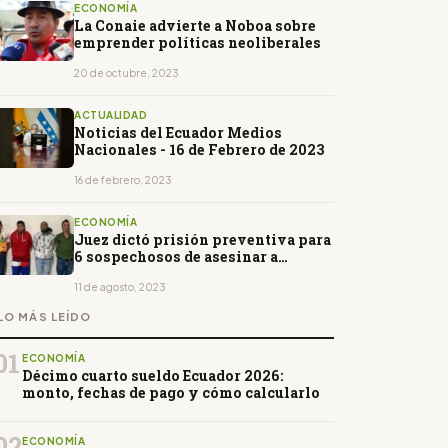
ECONOMÍA
La Conaie advierte a Noboa sobre
emprender políticas neoliberales
20 de octubre, 2023
ACTUALIDAD
Noticias del Ecuador Medios
Nacionales - 16 de Febrero de 2023
16 de febrero, 2023
ECONOMÍA
Juez dictó prisión preventiva para
6 sospechosos de asesinar a
Villavicencio
11 de agosto, 2023
LO MÁS LEÍDO
01
ECONOMÍA
Décimo cuarto sueldo Ecuador 2026:
monto, fechas de pago y cómo calcularlo
02
ECONOMÍA