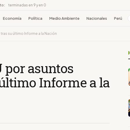
ito:
terminadas en 9 y en 0
Economía
Política
Medio Ambiente
Nacionales
Perú
tras su último Informe a la Nación
U por asuntos
último Informe a la