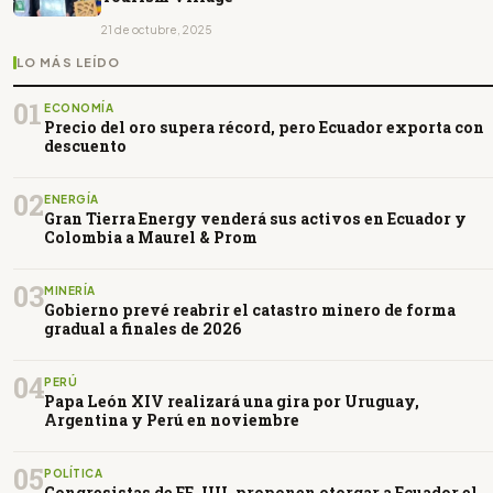
21 de octubre, 2025
LO MÁS LEÍDO
01
ECONOMÍA
Precio del oro supera récord, pero Ecuador exporta con
descuento
02
ENERGÍA
Gran Tierra Energy venderá sus activos en Ecuador y
Colombia a Maurel & Prom
03
MINERÍA
Gobierno prevé reabrir el catastro minero de forma
gradual a finales de 2026
04
PERÚ
Papa León XIV realizará una gira por Uruguay,
Argentina y Perú en noviembre
05
POLÍTICA
Congresistas de EE. UU. proponen otorgar a Ecuador el