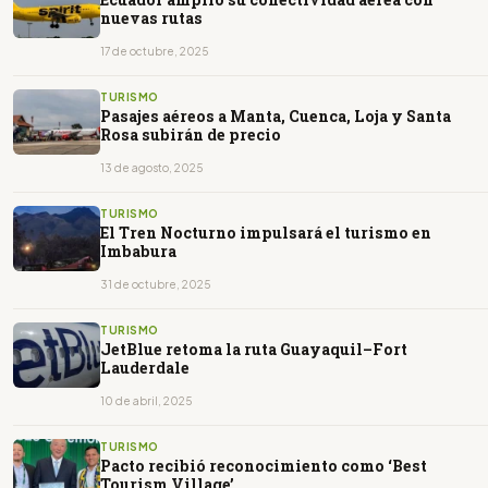
nuevas rutas
17 de octubre, 2025
TURISMO
Pasajes aéreos a Manta, Cuenca, Loja y Santa
Rosa subirán de precio
13 de agosto, 2025
TURISMO
El Tren Nocturno impulsará el turismo en
Imbabura
31 de octubre, 2025
TURISMO
JetBlue retoma la ruta Guayaquil–Fort
Lauderdale
10 de abril, 2025
TURISMO
Pacto recibió reconocimiento como ‘Best
Tourism Village’