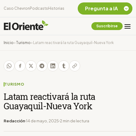
Pregunta a IA
Caso Chevron
Podcasts
Historias
Suscribirse
Quiero Información
sobre el Caso
Inicio
›
Turismo
›
Latam reactivará la ruta Guayaquil-Nueva York
Chevron Ecuador
Listar destinos
turísticos de la
Amazonia Ecuatoriana
¿En que consiste la
tasa minera que rige en
TURISMO
Ecuador?
Latam reactivará la ruta
Guayaquil-Nueva York
Redacción
14 de mayo, 2025
2 min de lectura