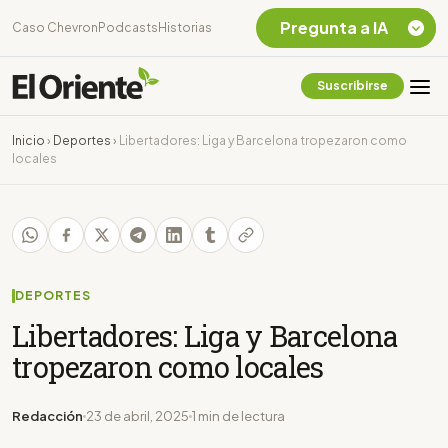
Pregunta a IA
Caso Chevron
Podcasts
Historias
Suscribirse
Quiero Información
sobre el Caso
Inicio
›
Deportes
›
Libertadores: Liga y Barcelona tropezaron como
Chevron Ecuador
locales
Listar destinos
turísticos de la
Amazonia Ecuatoriana
¿En que consiste la
tasa minera que rige en
Ecuador?
DEPORTES
Libertadores: Liga y Barcelona
tropezaron como locales
Redacción
23 de abril, 2025
1 min de lectura